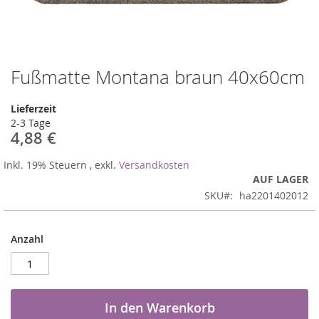
Fußmatte Montana braun 40x60cm
Zum
Anfang
der
Lieferzeit
Bildergalerie
2-3 Tage
springen
4,88 €
Inkl. 19% Steuern
,
exkl.
Versandkosten
AUF LAGER
SKU
ha2201402012
Anzahl
In den Warenkorb