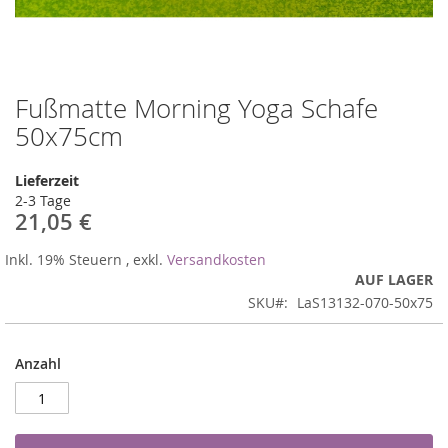
Fußmatte Morning Yoga Schafe
Zum
Anfang
50x75cm
der
Bildergalerie
Lieferzeit
springen
2-3 Tage
21,05 €
Inkl. 19% Steuern
,
exkl.
Versandkosten
AUF LAGER
SKU
LaS13132-070-50x75
Anzahl