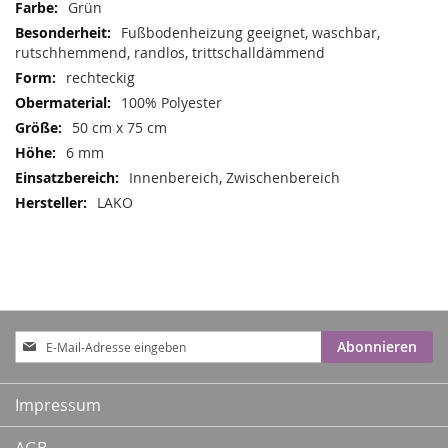
Mehr
Grün
Informationen
Fußbodenheizung geeignet, waschbar,
rutschhemmend, randlos, trittschalldämmend
rechteckig
100% Polyester
50 cm x 75 cm
6 mm
Innenbereich, Zwischenbereich
LAKO
Anmeldung
Abonnieren
zum
Newsletter:
Impressum