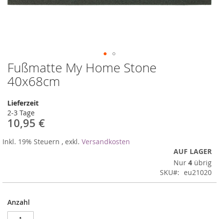
Fußmatte My Home Stone
Zum
Anfang
40x68cm
der
Bildergalerie
Lieferzeit
springen
2-3 Tage
10,95 €
Inkl. 19% Steuern
,
exkl.
Versandkosten
AUF LAGER
Nur
4
übrig
SKU
eu21020
Anzahl