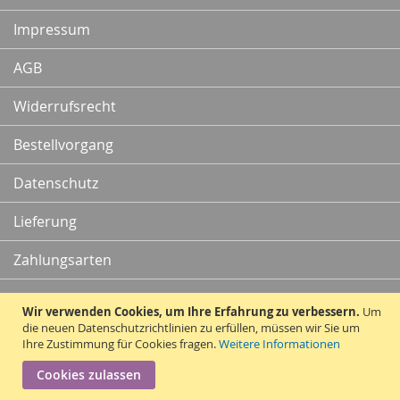
Newsletter:
Impressum
AGB
Widerrufsrecht
Bestellvorgang
Datenschutz
Lieferung
Zahlungsarten
Kontakt
Wir verwenden Cookies, um Ihre Erfahrung zu verbessern.
Um
die neuen Datenschutzrichtlinien zu erfüllen, müssen wir Sie um
Ihre Zustimmung für Cookies fragen.
Weitere Informationen
Vertrag widerrufen
Cookies zulassen
Copyright © 2010 - 2026 Traummatten.de