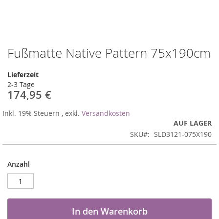
Fußmatte Native Pattern 75x190cm
Zum
Anfang
der
Lieferzeit
Bildergalerie
2-3 Tage
springen
174,95 €
Inkl. 19% Steuern
,
exkl.
Versandkosten
AUF LAGER
SKU
SLD3121-075X190
Anzahl
In den Warenkorb