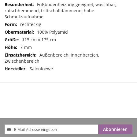
Informationen
Fußbodenheizung geeignet, waschbar,
rutschhemmend, trittschalldämmend, hohe
Schmutzaufnahme
rechteckig
100% Polyamid
115 cm x 175 cm
7 mm
Außenbereich, Innenbereich,
Zwischenbereich
Salonloewe
Anmeldung
Abonnieren
zum