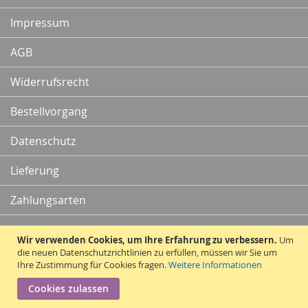
Newsletter:
Impressum
AGB
Widerrufsrecht
Bestellvorgang
Datenschutz
Lieferung
Zahlungsarten
Kontakt
Wir verwenden Cookies, um Ihre Erfahrung zu verbessern.
Um
die neuen Datenschutzrichtlinien zu erfüllen, müssen wir Sie um
Ihre Zustimmung für Cookies fragen.
Weitere Informationen
Vertrag widerrufen
Cookies zulassen
Copyright © 2010 - 2026 Traummatten.de