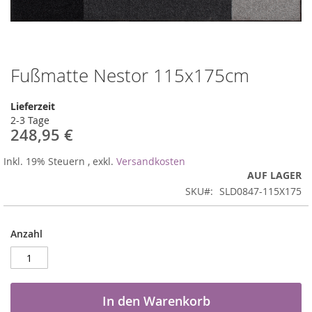
Fußmatte Nestor 115x175cm
Zum
Anfang
der
Lieferzeit
Bildergalerie
2-3 Tage
springen
248,95 €
Inkl. 19% Steuern
,
exkl.
Versandkosten
AUF LAGER
SKU
SLD0847-115X175
Anzahl
In den Warenkorb