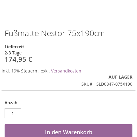
Fußmatte Nestor 75x190cm
Zum
Anfang
der
Lieferzeit
Bildergalerie
2-3 Tage
springen
174,95 €
Inkl. 19% Steuern
,
exkl.
Versandkosten
AUF LAGER
SKU
SLD0847-075X190
Anzahl
In den Warenkorb