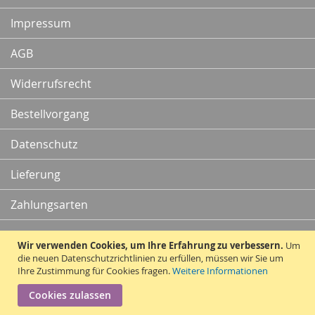
Newsletter:
Impressum
AGB
Widerrufsrecht
Bestellvorgang
Datenschutz
Lieferung
Zahlungsarten
Kontakt
Wir verwenden Cookies, um Ihre Erfahrung zu verbessern.
Um
die neuen Datenschutzrichtlinien zu erfüllen, müssen wir Sie um
Ihre Zustimmung für Cookies fragen.
Weitere Informationen
Vertrag widerrufen
Cookies zulassen
Copyright © 2010 - 2026 Traummatten.de