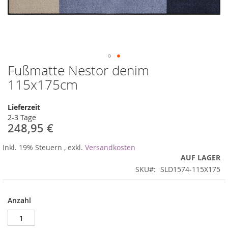
Fußmatte Nestor denim
Zum
Anfang
115x175cm
der
Bildergalerie
Lieferzeit
springen
2-3 Tage
248,95 €
Inkl. 19% Steuern
,
exkl.
Versandkosten
AUF LAGER
SKU
SLD1574-115X175
Anzahl