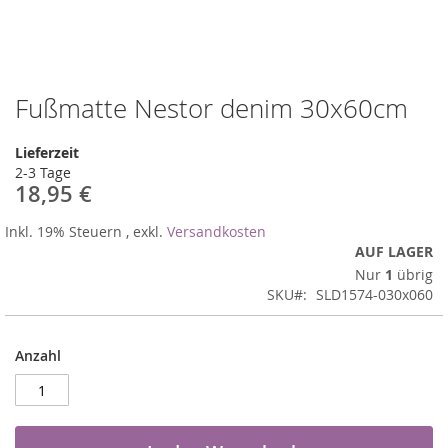
Fußmatte Nestor denim 30x60cm
Zum
Anfang
der
Lieferzeit
Bildergalerie
2-3 Tage
springen
18,95 €
Inkl. 19% Steuern
,
exkl.
Versandkosten
AUF LAGER
Nur
1
übrig
SKU
SLD1574-030x060
Anzahl