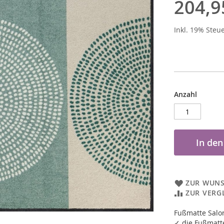
204,9
Inkl. 19% Steu
Anzahl
In de
ZUR WUNS
ZUR VERG
Fußmatte Salo
✓ die Fußmatte