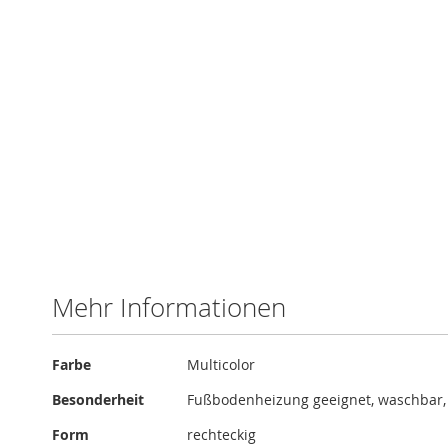
Zum
Anfang
der
Bildergalerie
springen
Mehr Informationen
Mehr
Farbe
Multicolor
Informationen
Besonderheit
Fußbodenheizung geeignet, waschbar
Form
rechteckig