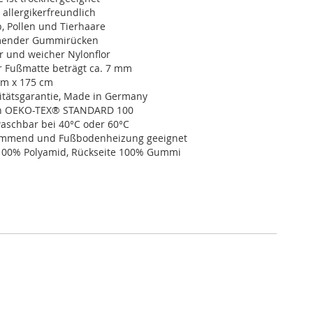
 allergikerfreundlich
, Pollen und Tierhaare
ender Gummirücken
r und weicher Nylonflor
r Fußmatte beträgt ca. 7 mm
cm x 175 cm
itätsgarantie, Made in Germany
ch OEKO-TEX® STANDARD 100
schbar bei 40°C oder 60°C
dämmend und Fußbodenheizung geeignet
100% Polyamid, Rückseite 100% Gummi