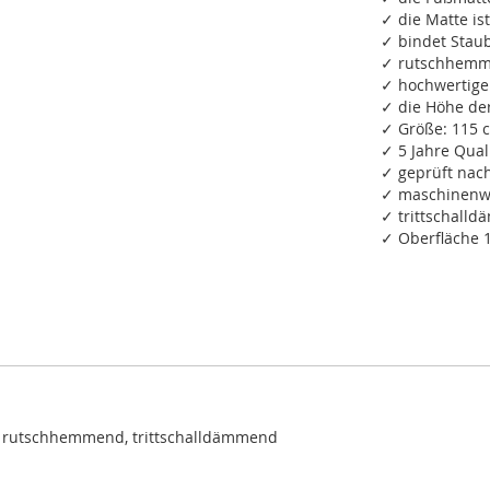
✓ die Matte ist
✓ bindet Staub
✓ rutschhemm
✓ hochwertige
✓ die Höhe de
✓ Größe: 115 
✓ 5 Jahre Qual
✓ geprüft na
✓ maschinenwa
✓ trittschall
✓ Oberfläche 
, rutschhemmend, trittschalldämmend