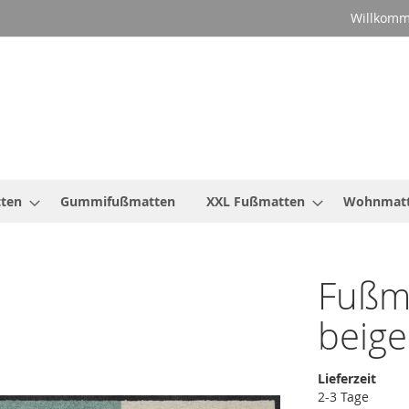
Willkomm
ten
Gummifußmatten
XXL Fußmatten
Wohnmat
Fußma
beig
Lieferzeit
2-3 Tage