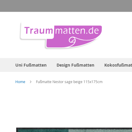
Direkt
zum
Inhalt
Uni Fußmatten
Design Fußmatten
Kokosfußmat
Home
Fußmatte Nestor sage beige 115x175cm
Zum
Ende
der
Bildergalerie
springen