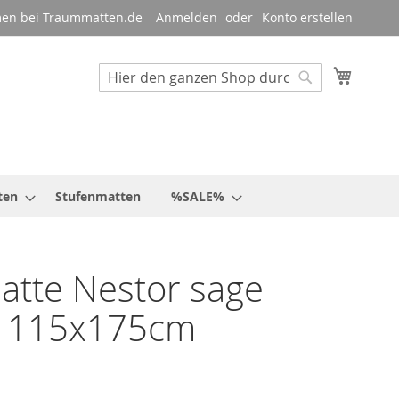
en bei Traummatten.de
Anmelden
Konto erstellen
Mein W
Suche
Suche
ten
Stufenmatten
%SALE%
tte Nestor sage
e 115x175cm