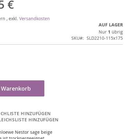
5 €
ern
,
exkl.
Versandkosten
AUF LAGER
Nur
1
übrig
SKU
SLD2210-115x175
n Warenkorb
CHLISTE HINZUFÜGEN
LEICHSLISTE HINZUFÜGEN
nloewe Nestor sage beige
 ist trocknergeeignet