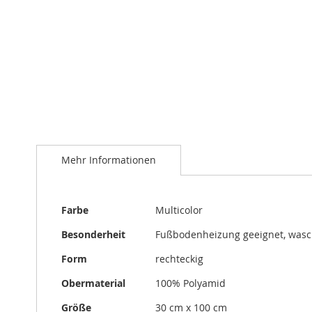
Zum
Anfang
der
Bildergalerie
springen
Mehr Informationen
Mehr
Farbe
Multicolor
Informationen
Besonderheit
Fußbodenheizung geeignet, was
Form
rechteckig
Obermaterial
100% Polyamid
Größe
30 cm x 100 cm