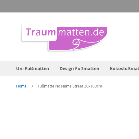
Direkt
zum
Inhalt
Uni Fußmatten
Design Fußmatten
Kokosfußmat
Home
Fußmatte No Name Street 30x100cm
Zum
Ende
der
Bildergalerie
springen