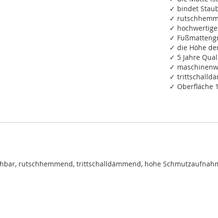
✓ bindet Staub
✓ rutschhemm
✓ hochwertige
✓ Fußmattengr
✓ die Höhe de
✓ 5 Jahre Qual
✓ maschinenwa
✓ trittschall
✓ Oberfläche 
chbar, rutschhemmend, trittschalldämmend, hohe Schmutzaufnah