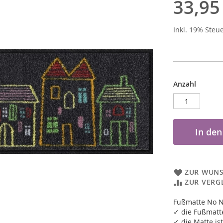
33,95
Inkl. 19% Steu
Anzahl
In de
ZUR WUNS
ZUR VERG
Fußmatte No N
✓ die Fußmatte
✓ die Matte ist