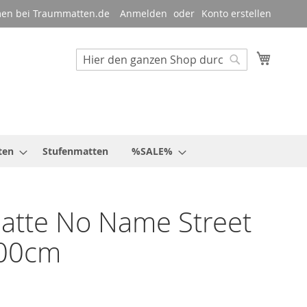
en bei Traummatten.de
Anmelden
Konto erstellen
Mein W
Suche
Suche
ten
Stufenmatten
%SALE%
atte No Name Street
00cm