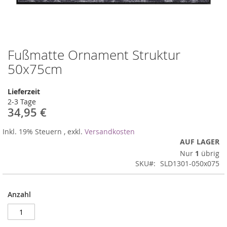
Fußmatte Ornament Struktur
Zum
Anfang
50x75cm
der
Bildergalerie
Lieferzeit
springen
2-3 Tage
34,95 €
Inkl. 19% Steuern
,
exkl.
Versandkosten
AUF LAGER
Nur
1
übrig
SKU
SLD1301-050x075
Anzahl