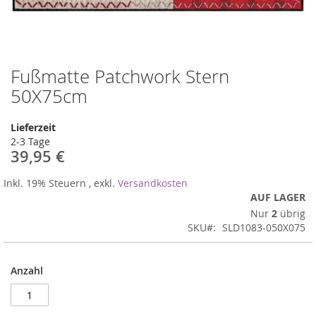
Fußmatte Patchwork Stern
Zum
Anfang
50X75cm
der
Bildergalerie
Lieferzeit
springen
2-3 Tage
39,95 €
Inkl. 19% Steuern
,
exkl.
Versandkosten
AUF LAGER
Nur
2
übrig
SKU
SLD1083-050X075
Anzahl