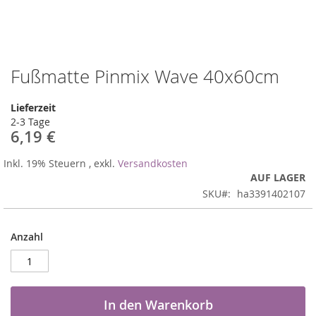
Fußmatte Pinmix Wave 40x60cm
Zum
Anfang
der
Lieferzeit
Bildergalerie
2-3 Tage
springen
6,19 €
Inkl. 19% Steuern
,
exkl.
Versandkosten
AUF LAGER
SKU
ha3391402107
Anzahl
In den Warenkorb