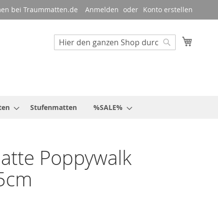
en bei Traummatten.de
Anmelden
Konto erstellen
Mein W
Suche
Suche
ten
Stufenmatten
%SALE%
atte Poppywalk
5cm