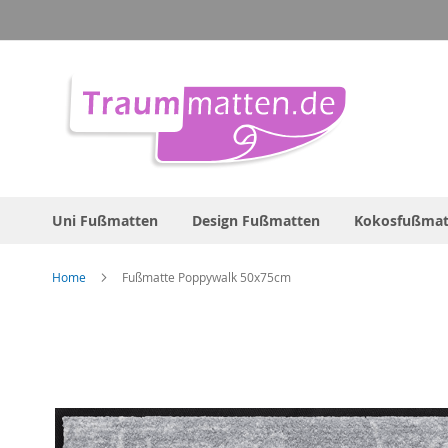
Direkt
zum
Inhalt
Uni Fußmatten
Design Fußmatten
Kokosfußmat
Home
Fußmatte Poppywalk 50x75cm
Zum
Ende
der
Bildergalerie
springen