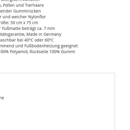
, Pollen und Tierhaare
ender Gummirücken
r und weicher Nylonflor
öße: 50 cm x 75 cm
r Fußmatte beträgt ca. 7 mm
itätsgarantie, Made in Germany
schbar bei 40°C oder 60°C
dämmend und Fußbodenheizung geeignet
100% Polyamid, Rückseite 100% Gummi
me