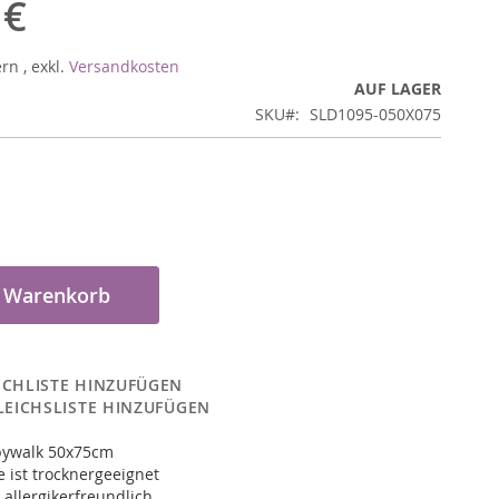
 €
ern
,
exkl.
Versandkosten
AUF LAGER
SKU
SLD1095-050X075
n Warenkorb
CHLISTE HINZUFÜGEN
LEICHSLISTE HINZUFÜGEN
pywalk 50x75cm
 ist trocknergeeignet
 allergikerfreundlich