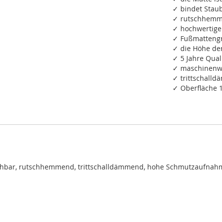
✓ bindet Staub
✓ rutschhemm
✓ hochwertige
✓ Fußmattengr
✓ die Höhe de
✓ 5 Jahre Qual
✓ maschinenwa
✓ trittschall
✓ Oberfläche 
chbar, rutschhemmend, trittschalldämmend, hohe Schmutzaufnah