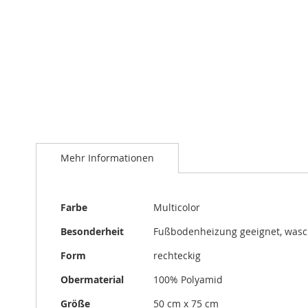
Zum
Anfang
der
Bildergalerie
springen
Mehr Informationen
Mehr
Farbe
Multicolor
Informationen
Besonderheit
Fußbodenheizung geeignet, was
Form
rechteckig
Obermaterial
100% Polyamid
Größe
50 cm x 75 cm