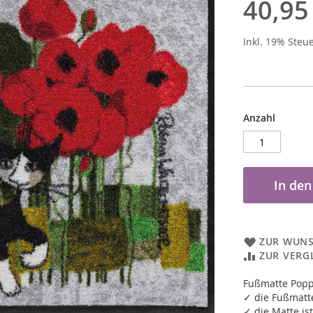
40,95
Inkl. 19% Steu
Anzahl
In de
ZUR WUNS
ZUR VERG
Fußmatte Pop
✓ die Fußmatte
✓ die Matte ist