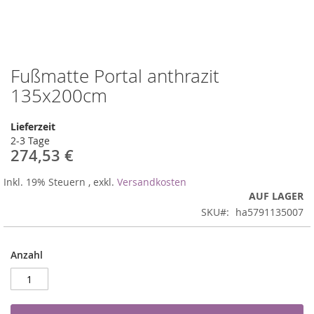
Fußmatte Portal anthrazit
Zum
Anfang
135x200cm
der
Bildergalerie
Lieferzeit
springen
2-3 Tage
274,53 €
Inkl. 19% Steuern
,
exkl.
Versandkosten
AUF LAGER
SKU
ha5791135007
Anzahl