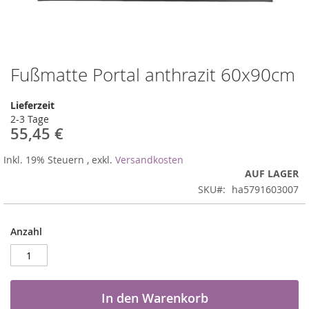
Fußmatte Portal anthrazit 60x90cm
Zum
Anfang
der
Lieferzeit
Bildergalerie
2-3 Tage
springen
55,45 €
Inkl. 19% Steuern
,
exkl.
Versandkosten
AUF LAGER
SKU
ha5791603007
Anzahl
In den Warenkorb