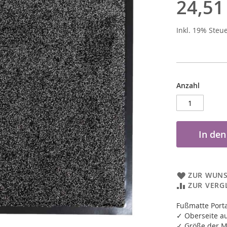
24,51
Inkl. 19% Steu
Anzahl
In de
ZUR WUNS
ZUR VERG
Fußmatte Port
✓ Oberseite au
✓ Größe der M