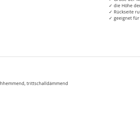
✓ die Höhe de
✓ Rückseite r
✓ geeignet fü
schhemmend, trittschalldämmend