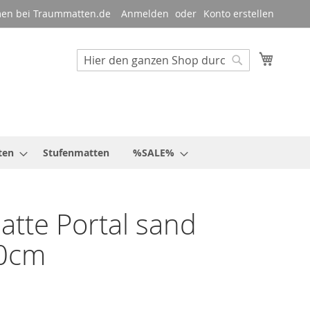
en bei Traummatten.de
Anmelden
Konto erstellen
Mein W
Suche
Suche
ten
Stufenmatten
%SALE%
tte Portal sand
0cm