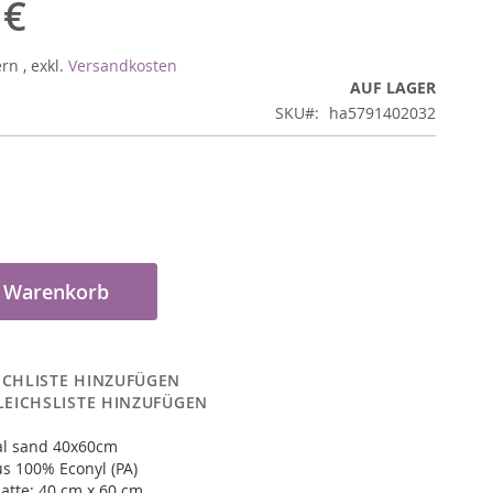
 €
ern
,
exkl.
Versandkosten
AUF LAGER
SKU
ha5791402032
n Warenkorb
CHLISTE HINZUFÜGEN
LEICHSLISTE HINZUFÜGEN
al sand 40x60cm
s 100% Econyl (PA)
atte: 40 cm x 60 cm