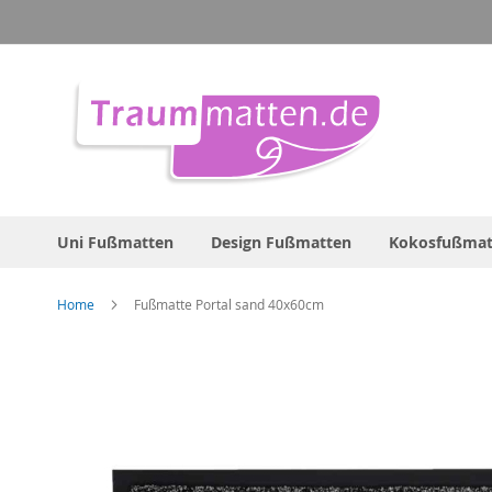
Direkt
zum
Inhalt
Uni Fußmatten
Design Fußmatten
Kokosfußmat
Home
Fußmatte Portal sand 40x60cm
Zum
Ende
der
Bildergalerie
springen