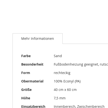
Zum
Anfang
Mehr Informationen
der
Bildergalerie
springen
Mehr
Farbe
Sand
Informationen
Besonderheit
Fußbodenheizung geeignet, rut
Form
rechteckig
Obermaterial
100% Econyl (PA)
Größe
40 cm x 60 cm
Höhe
7,5 mm
Einsatzbereich
Innenbereich, Zwischenbereich