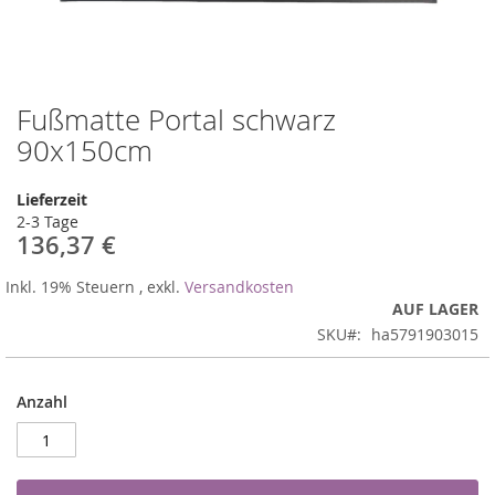
Fußmatte Portal schwarz
Zum
Anfang
90x150cm
der
Bildergalerie
Lieferzeit
springen
2-3 Tage
136,37 €
Inkl. 19% Steuern
,
exkl.
Versandkosten
AUF LAGER
SKU
ha5791903015
Anzahl