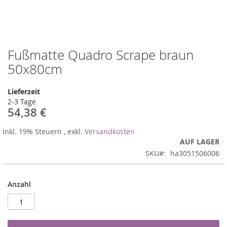
Fußmatte Quadro Scrape braun
Zum
Anfang
50x80cm
der
Bildergalerie
Lieferzeit
springen
2-3 Tage
54,38 €
Inkl. 19% Steuern
,
exkl.
Versandkosten
AUF LAGER
SKU
ha3051506006
Anzahl