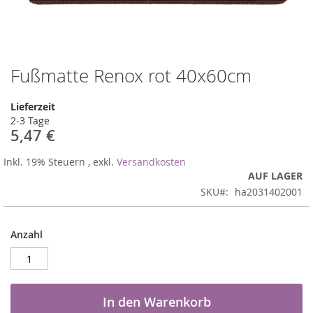
Fußmatte Renox rot 40x60cm
Zum
Anfang
der
Lieferzeit
Bildergalerie
2-3 Tage
springen
5,47 €
Inkl. 19% Steuern
,
exkl.
Versandkosten
AUF LAGER
SKU
ha2031402001
Anzahl
In den Warenkorb