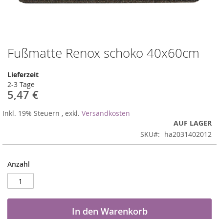
Fußmatte Renox schoko 40x60cm
Zum
Anfang
der
Lieferzeit
Bildergalerie
2-3 Tage
springen
5,47 €
Inkl. 19% Steuern
,
exkl.
Versandkosten
AUF LAGER
SKU
ha2031402012
Anzahl
In den Warenkorb