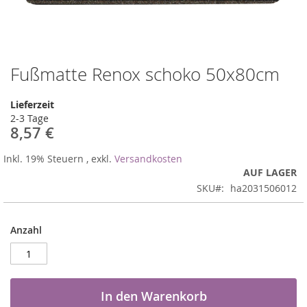
Fußmatte Renox schoko 50x80cm
Zum
Anfang
der
Lieferzeit
Bildergalerie
2-3 Tage
springen
8,57 €
Inkl. 19% Steuern
,
exkl.
Versandkosten
AUF LAGER
SKU
ha2031506012
Anzahl
In den Warenkorb