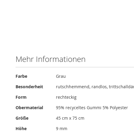
Zum
Anfang
der
Bildergalerie
Mehr Informationen
springen
Mehr
Farbe
Grau
Informationen
Besonderheit
rutschhemmend, randlos, trittschall
Form
rechteckig
Obermaterial
95% recyceltes Gummi 5% Polyester
Größe
45 cm x 75 cm
Höhe
9 mm