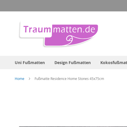
Direkt
zum
Inhalt
Uni Fußmatten
Design Fußmatten
Kokosfußmat
Home
Fußmatte Residence Home Stones 45x75cm
Zum
Ende
der
Bildergalerie
springen