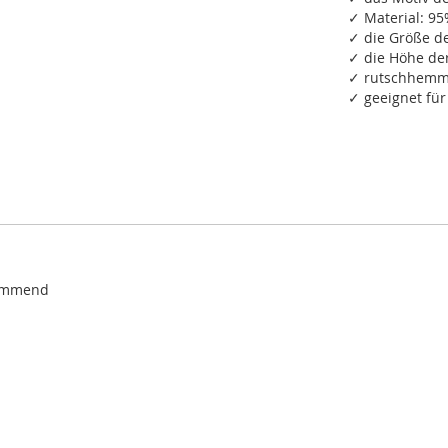
✓ Material: 9
✓ die Größe de
✓ die Höhe de
✓ rutschhemm
✓ geeignet fü
dämmend