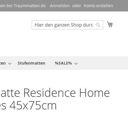
en bei Traummatten.de
Anmelden
Konto erstellen
Mein W
Suche
Suche
ten
Stufenmatten
%SALE%
atte Residence Home
es 45x75cm