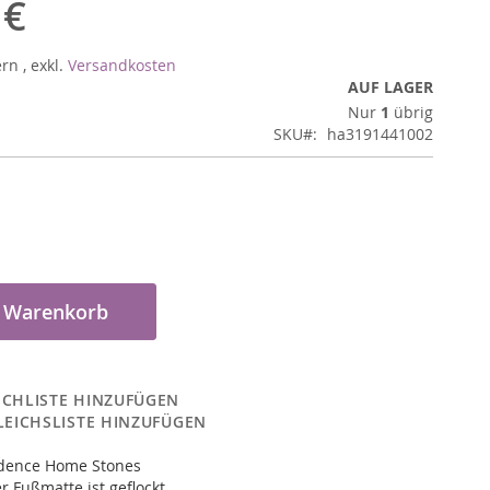
 €
ern
,
exkl.
Versandkosten
AUF LAGER
Nur
1
übrig
SKU
ha3191441002
n Warenkorb
CHLISTE HINZUFÜGEN
LEICHSLISTE HINZUFÜGEN
dence Home Stones
r Fußmatte ist geflockt