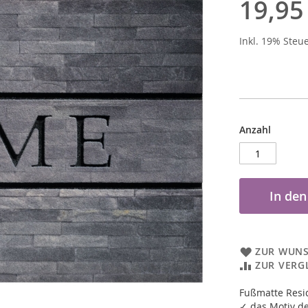
19,95
Inkl. 19% Steu
Anzahl
In de
ZUR WUNS
ZUR VERG
Fußmatte Resi
✓ das Motiv de