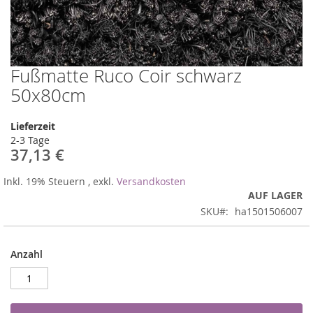
Fußmatte Ruco Coir schwarz
Zum
Anfang
50x80cm
der
Bildergalerie
Lieferzeit
springen
2-3 Tage
37,13 €
Inkl. 19% Steuern
,
exkl.
Versandkosten
AUF LAGER
SKU
ha1501506007
Anzahl