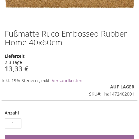
Fußmatte Ruco Embossed Rubber
Zum
Anfang
Home 40x60cm
der
Bildergalerie
Lieferzeit
springen
2-3 Tage
13,33 €
Inkl. 19% Steuern
,
exkl.
Versandkosten
AUF LAGER
SKU
ha1472402001
Anzahl