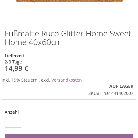
Fußmatte Ruco Glitter Home Sweet
Zum
Anfang
Home 40x60cm
der
Bildergalerie
Lieferzeit
springen
2-3 Tage
14,99 €
Inkl. 19% Steuern
,
exkl.
Versandkosten
AUF LAGER
SKU
ha1441402007
Anzahl