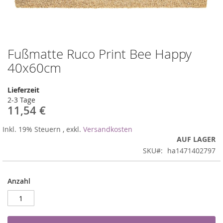
Fußmatte Ruco Print Bee Happy
Zum
Anfang
40x60cm
der
Bildergalerie
Lieferzeit
springen
2-3 Tage
11,54 €
Inkl. 19% Steuern
,
exkl.
Versandkosten
AUF LAGER
SKU
ha1471402797
Anzahl