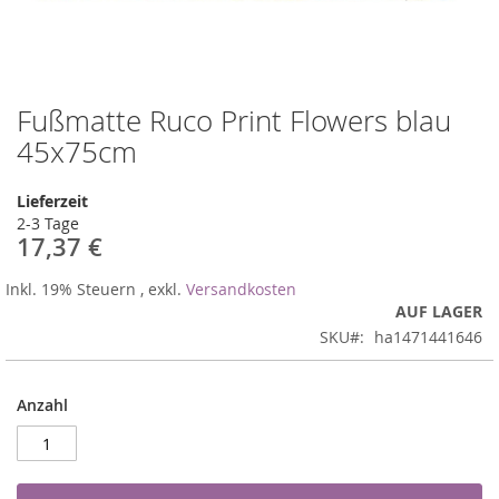
Fußmatte Ruco Print Flowers blau
Zum
Anfang
45x75cm
der
Bildergalerie
Lieferzeit
springen
2-3 Tage
17,37 €
Inkl. 19% Steuern
,
exkl.
Versandkosten
AUF LAGER
SKU
ha1471441646
Anzahl