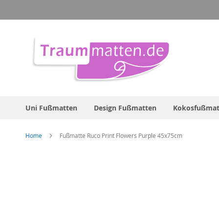
Direkt
zum
Inhalt
Uni Fußmatten
Design Fußmatten
Kokosfußmat
Home
Fußmatte Ruco Print Flowers Purple 45x75cm
Zum
Ende
der
Bildergalerie
springen