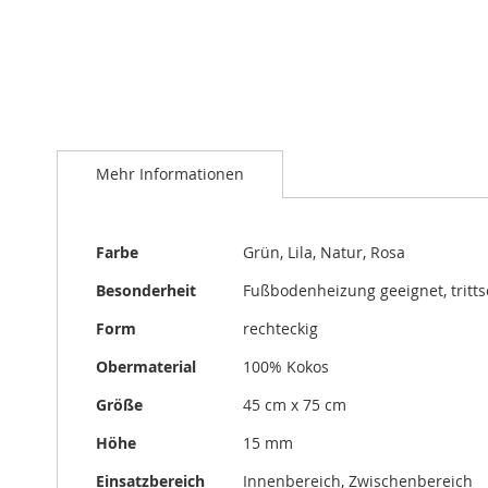
Zum
Anfang
Mehr Informationen
der
Bildergalerie
springen
Mehr
Farbe
Grün, Lila, Natur, Rosa
Informationen
Besonderheit
Fußbodenheizung geeignet, trit
Form
rechteckig
Obermaterial
100% Kokos
Größe
45 cm x 75 cm
Höhe
15 mm
Einsatzbereich
Innenbereich, Zwischenbereich