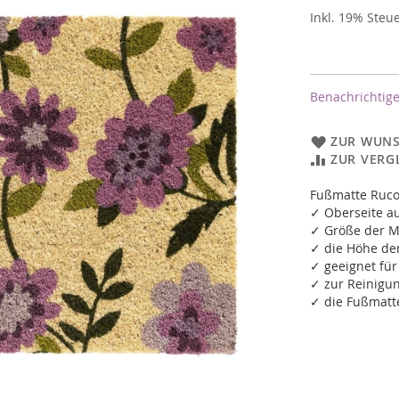
Inkl. 19% Steu
Benachrichtige
ZUR WUNS
ZUR VERG
Fußmatte Ruco
✓ Oberseite a
✓ Größe der M
✓ die Höhe de
✓ geeignet fü
✓ zur Reinigu
✓ die Fußmatte