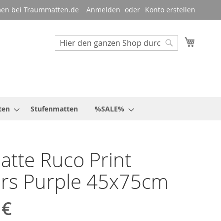
en bei Traummatten.de
Anmelden
Konto erstellen
Mein W
Suche
Suche
ten
Stufenmatten
%SALE%
tte Ruco Print
ers Purple 45x75cm
 €