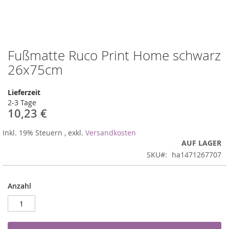
Fußmatte Ruco Print Home schwarz
Zum
Anfang
26x75cm
der
Bildergalerie
Lieferzeit
springen
2-3 Tage
10,23 €
Inkl. 19% Steuern
,
exkl.
Versandkosten
AUF LAGER
SKU
ha1471267707
Anzahl