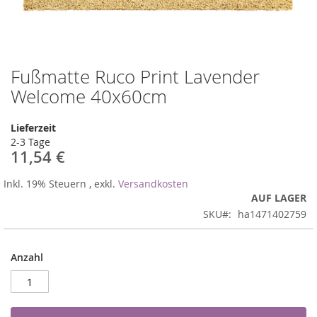
Fußmatte Ruco Print Lavender
Zum
Anfang
Welcome 40x60cm
der
Bildergalerie
Lieferzeit
springen
2-3 Tage
11,54 €
Inkl. 19% Steuern
,
exkl.
Versandkosten
AUF LAGER
SKU
ha1471402759
Anzahl