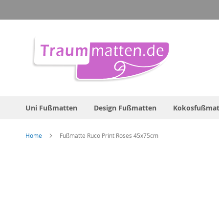
Direkt
zum
Inhalt
Uni Fußmatten
Design Fußmatten
Kokosfußmat
Home
Fußmatte Ruco Print Roses 45x75cm
Zum
Ende
der
Bildergalerie
springen