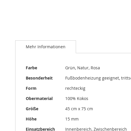
Zum
Anfang
Mehr Informationen
der
Bildergalerie
springen
Mehr
Farbe
Grün, Natur, Rosa
Informationen
Besonderheit
Fußbodenheizung geeignet, trit
Form
rechteckig
Obermaterial
100% Kokos
Größe
45 cm x 75 cm
Höhe
15 mm
Einsatzbereich
Innenbereich, Zwischenbereich