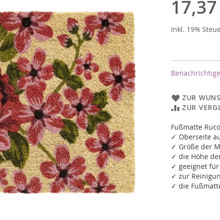
17,37
Inkl. 19% Steu
Benachrichtige
ZUR WUNS
ZUR VERG
Fußmatte Ruco
✓ Oberseite a
✓ Größe der M
✓ die Höhe de
✓ geeignet fü
✓ zur Reinigu
✓ die Fußmatte