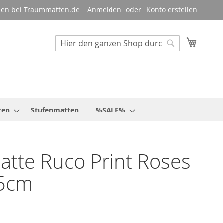
en bei Traummatten.de
Anmelden
Konto erstellen
Mein W
Suche
Suche
ten
Stufenmatten
%SALE%
tte Ruco Print Roses
5cm