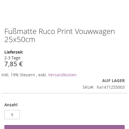
Fußmatte Ruco Print Vouwwagen
Zum
Anfang
25x50cm
der
Bildergalerie
Lieferzeit
springen
2-3 Tage
7,85 €
Inkl. 19% Steuern
,
exkl.
Versandkosten
AUF LAGER
SKU
ha1471255003
Anzahl