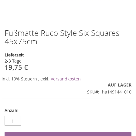
Fußmatte Ruco Style Six Squares
Zum
Anfang
45x75cm
der
Bildergalerie
Lieferzeit
springen
2-3 Tage
19,75 €
Inkl. 19% Steuern
,
exkl.
Versandkosten
AUF LAGER
SKU
ha1491441010
Anzahl