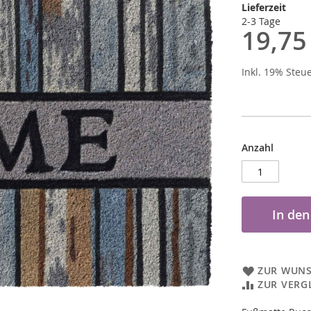
Lieferzeit
2-3 Tage
19,75
Inkl. 19% Steu
Anzahl
In de
ZUR WUNS
ZUR VERG