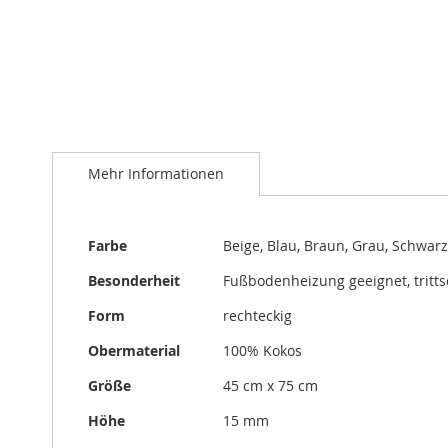
Zum
Anfang
der
Mehr Informationen
Bildergalerie
springen
Mehr
Farbe
Beige, Blau, Braun, Grau, Schwarz
Informationen
Besonderheit
Fußbodenheizung geeignet, trit
Form
rechteckig
Obermaterial
100% Kokos
Größe
45 cm x 75 cm
Höhe
15 mm