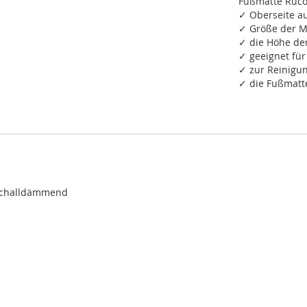
Fußmatte Ruco
✓ Oberseite a
✓ Größe der M
✓ die Höhe de
✓ geeignet fü
✓ zur Reinigu
✓ die Fußmatte
tschalldämmend