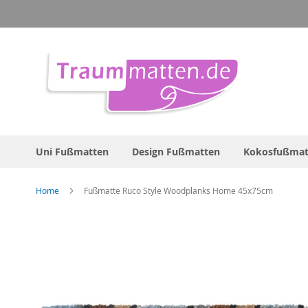
Direkt
zum
Inhalt
Uni Fußmatten
Design Fußmatten
Kokosfußmat
Home
Fußmatte Ruco Style Woodplanks Home 45x75cm
Zum
Ende
der
Bildergalerie
springen