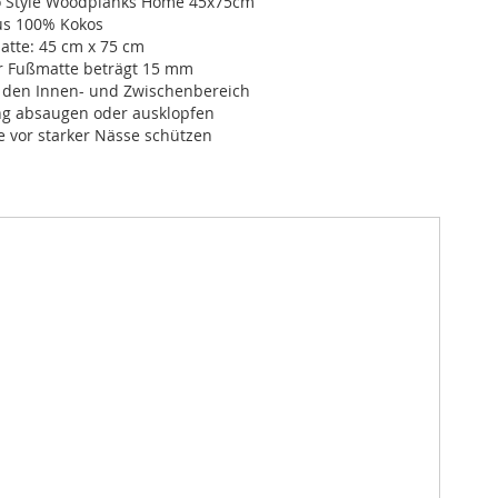
 Style Woodplanks Home 45x75cm
us 100% Kokos
atte: 45 cm x 75 cm
r Fußmatte beträgt 15 mm
r den Innen- und Zwischenbereich
ng absaugen oder ausklopfen
 vor starker Nässe schützen