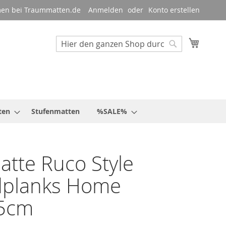
en bei Traummatten.de
Anmelden
Konto erstellen
Mein W
Suche
Suche
ten
Stufenmatten
%SALE%
tte Ruco Style
planks Home
5cm