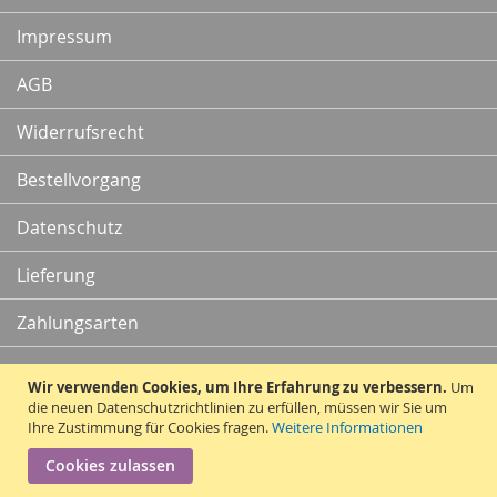
Newsletter:
Impressum
AGB
Widerrufsrecht
Bestellvorgang
Datenschutz
Lieferung
Zahlungsarten
Kontakt
Wir verwenden Cookies, um Ihre Erfahrung zu verbessern.
Um
die neuen Datenschutzrichtlinien zu erfüllen, müssen wir Sie um
Ihre Zustimmung für Cookies fragen.
Weitere Informationen
Vertrag widerrufen
Cookies zulassen
Copyright © 2010 - 2026 Traummatten.de