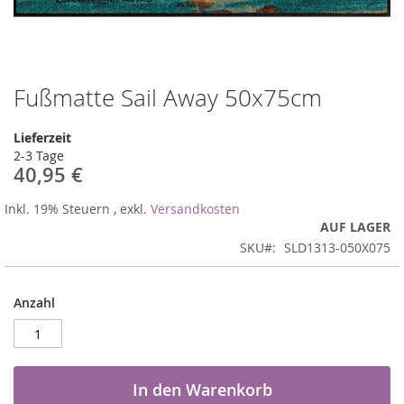
Fußmatte Sail Away 50x75cm
Zum
Anfang
der
Lieferzeit
Bildergalerie
2-3 Tage
springen
40,95 €
Inkl. 19% Steuern
,
exkl.
Versandkosten
AUF LAGER
SKU
SLD1313-050X075
Anzahl
In den Warenkorb