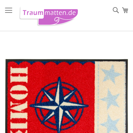
Direkt
zum
Such
Me
Inhalt
Zum
Ende
der
Bildergalerie
springen