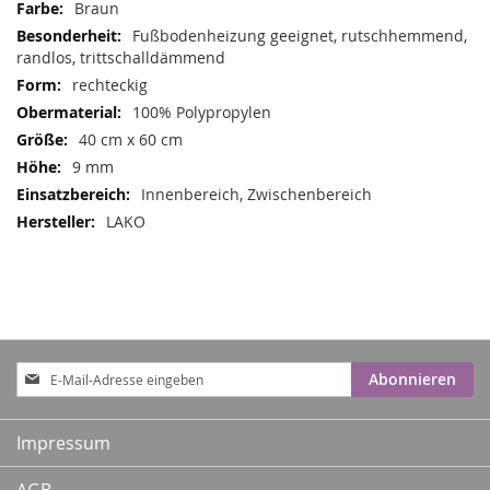
Mehr
Braun
Informationen
Fußbodenheizung geeignet, rutschhemmend,
randlos, trittschalldämmend
rechteckig
100% Polypropylen
40 cm x 60 cm
9 mm
Innenbereich, Zwischenbereich
LAKO
Anmeldung
Abonnieren
zum
Newsletter:
Impressum