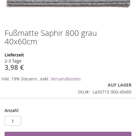
Fußmatte Saphir 800 grau
Zum
Anfang
40x60cm
der
Bildergalerie
Lieferzeit
springen
2-3 Tage
3,98 €
Inkl. 19% Steuern
,
exkl.
Versandkosten
AUF LAGER
SKU
LaS0715-900-40x60
Anzahl