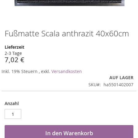
Fußmatte Scala anthrazit 40x60cm
Zum
Anfang
der
Lieferzeit
Bildergalerie
2-3 Tage
springen
7,02 €
Inkl. 19% Steuern
,
exkl.
Versandkosten
AUF LAGER
SKU
ha5501402007
Anzahl
In den Warenkorb