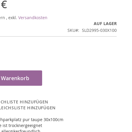
 €
ern
,
exkl.
Versandkosten
AUF LAGER
SKU
SLD2995-030X100
n Warenkorb
CHLISTE HINZUFÜGEN
LEICHSLISTE HINZUFÜGEN
hparkplatz pur taupe 30x100cm
 ist trocknergeeignet
 allergikerfreundlich