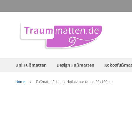
Direkt
zum
Inhalt
Uni Fußmatten
Design Fußmatten
Kokosfußmat
Home
Fußmatte Schuhparkplatz pur taupe 30x100cm
Zum
Ende
der
Bildergalerie
springen