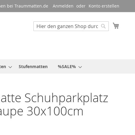
en bei Traummatten.de
Anmelden
Konto erstellen
Mein W
Suche
Suche
ten
Stufenmatten
%SALE%
tte Schuhparkplatz
taupe 30x100cm