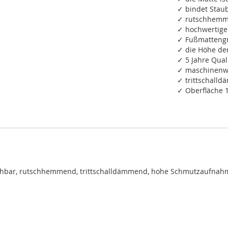
✓ bindet Staub
✓ rutschhemm
✓ hochwertige
✓ Fußmattengr
✓ die Höhe de
✓ 5 Jahre Qual
✓ maschinenwa
✓ trittschall
✓ Oberfläche 
chbar, rutschhemmend, trittschalldämmend, hohe Schmutzaufnah