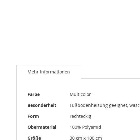
Zum
Anfang
der
Bildergalerie
springen
Mehr Informationen
Mehr
Farbe
Multicolor
Informationen
Besonderheit
Fußbodenheizung geeignet, was
Form
rechteckig
Obermaterial
100% Polyamid
Größe
30 cm x 100 cm