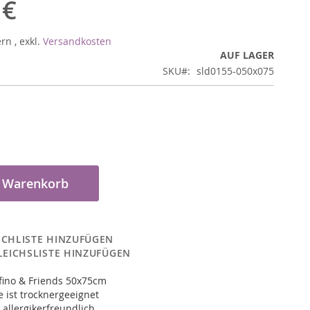
 €
ern
,
exkl.
Versandkosten
AUF LAGER
SKU
sld0155-050x075
n Warenkorb
CHLISTE HINZUFÜGEN
LEICHSLISTE HINZUFÜGEN
fino & Friends 50x75cm
 ist trocknergeeignet
 allergikerfreundlich