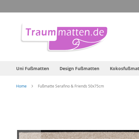
Direkt
zum
Inhalt
Uni Fußmatten
Design Fußmatten
Kokosfußmat
Home
Fußmatte Serafino & Friends 50x75cm
Zum
Ende
der
Bildergalerie
springen