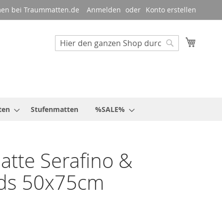
en bei Traummatten.de
Anmelden
Konto erstellen
Mein W
Suche
Suche
ten
Stufenmatten
%SALE%
tte Serafino &
nds 50x75cm