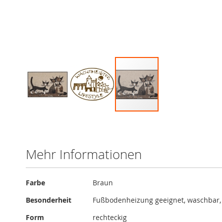
Zum
Anfang
der
Bildergalerie
Mehr Informationen
springen
Mehr
Farbe
Braun
Informationen
Besonderheit
Fußbodenheizung geeignet, waschbar
Form
rechteckig