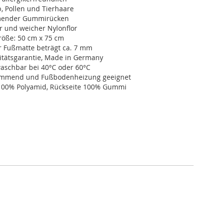
, Pollen und Tierhaare
ender Gummirücken
r und weicher Nylonflor
öße: 50 cm x 75 cm
r Fußmatte beträgt ca. 7 mm
itätsgarantie, Made in Germany
schbar bei 40°C oder 60°C
dämmend und Fußbodenheizung geeignet
100% Polyamid, Rückseite 100% Gummi