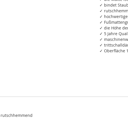
✓ bindet Staub
✓ rutschhemm
✓ hochwertige
✓ Fußmattengr
✓ die Höhe de
✓ 5 Jahre Qual
✓ maschinenwa
✓ trittschall
✓ Oberfläche 
, rutschhemmend