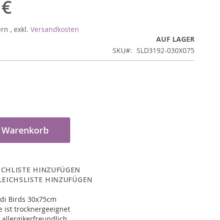
 €
ern
,
exkl.
Versandkosten
AUF LAGER
SKU
SLD3192-030X075
n Warenkorb
CHLISTE HINZUFÜGEN
LEICHSLISTE HINZUFÜGEN
di Birds 30x75cm
 ist trocknergeeignet
 allergikerfreundlich