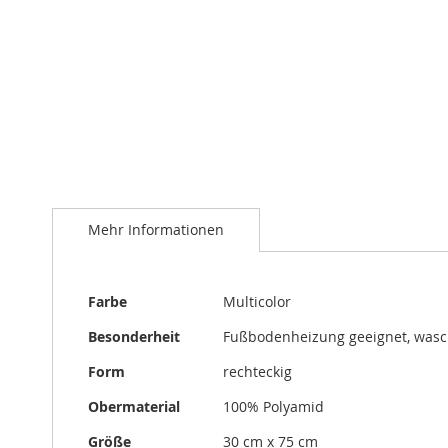
Zum
Anfang
der
Bildergalerie
springen
Mehr Informationen
Mehr
Farbe
Multicolor
Informationen
Besonderheit
Fußbodenheizung geeignet, was
Form
rechteckig
Obermaterial
100% Polyamid
Größe
30 cm x 75 cm