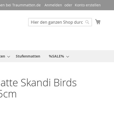
en bei Traummatten.de
Anmelden
Konto erstellen
Mein W
Suche
Suche
ten
Stufenmatten
%SALE%
tte Skandi Birds
5cm