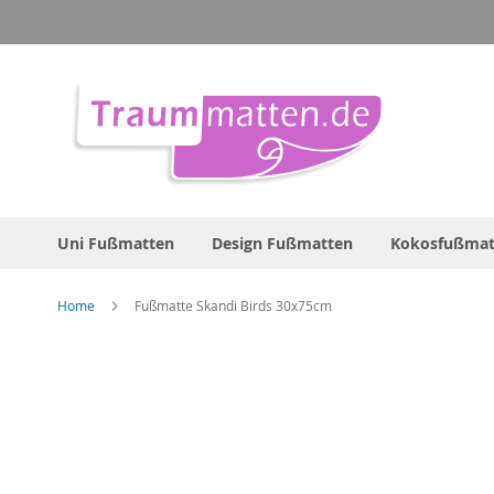
Direkt
zum
Inhalt
Uni Fußmatten
Design Fußmatten
Kokosfußmat
Home
Fußmatte Skandi Birds 30x75cm
Zum
Ende
der
Bildergalerie
springen