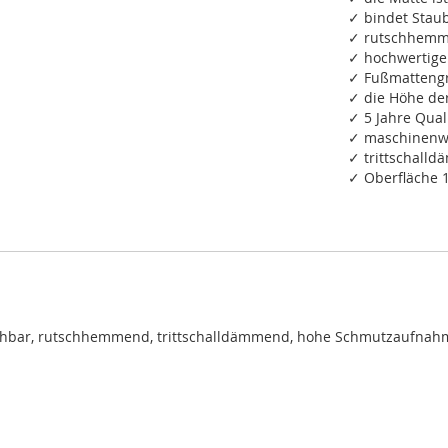
✓ bindet Staub
✓ rutschhemm
✓ hochwertige
✓ Fußmattengr
✓ die Höhe de
✓ 5 Jahre Qual
✓ maschinenwa
✓ trittschall
✓ Oberfläche 
chbar, rutschhemmend, trittschalldämmend, hohe Schmutzaufnah