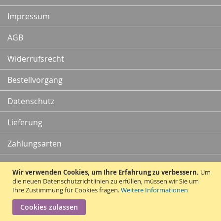
Newsletter:
Impressum
AGB
Widerrufsrecht
Bestellvorgang
Datenschutz
Lieferung
Zahlungsarten
Kontakt
Wir verwenden Cookies, um Ihre Erfahrung zu verbessern.
Um
die neuen Datenschutzrichtlinien zu erfüllen, müssen wir Sie um
Ihre Zustimmung für Cookies fragen.
Weitere Informationen
Vertrag widerrufen
Cookies zulassen
Copyright © 2010 - 2026 Traummatten.de