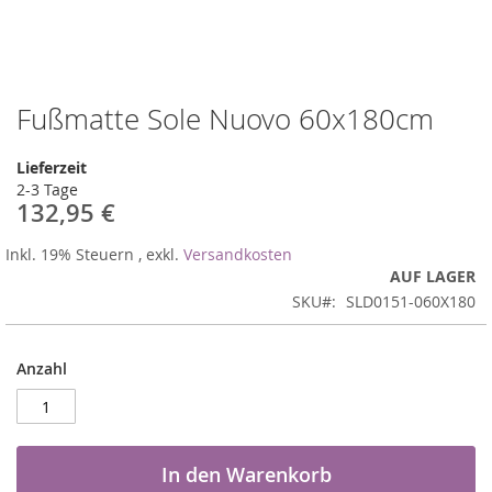
Fußmatte Sole Nuovo 60x180cm
Zum
Anfang
der
Lieferzeit
Bildergalerie
2-3 Tage
springen
132,95 €
Inkl. 19% Steuern
,
exkl.
Versandkosten
AUF LAGER
SKU
SLD0151-060X180
Anzahl
In den Warenkorb