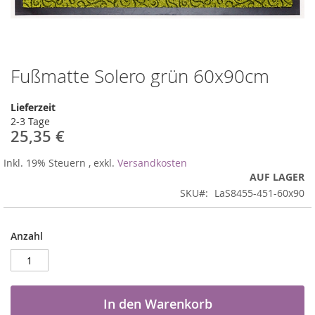
Fußmatte Solero grün 60x90cm
Zum
Anfang
der
Lieferzeit
Bildergalerie
2-3 Tage
springen
25,35 €
Inkl. 19% Steuern
,
exkl.
Versandkosten
AUF LAGER
SKU
LaS8455-451-60x90
Anzahl
In den Warenkorb