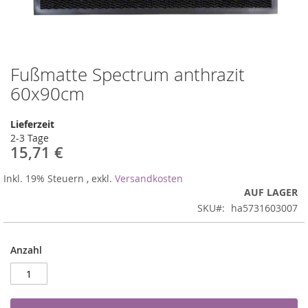
Fußmatte Spectrum anthrazit
Zum
Anfang
60x90cm
der
Bildergalerie
Lieferzeit
springen
2-3 Tage
15,71 €
Inkl. 19% Steuern
,
exkl.
Versandkosten
AUF LAGER
SKU
ha5731603007
Anzahl