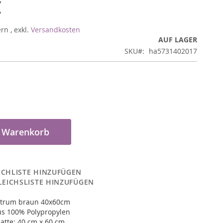
€
ern
,
exkl.
Versandkosten
AUF LAGER
SKU
ha5731402017
n Warenkorb
CHLISTE HINZUFÜGEN
LEICHSLISTE HINZUFÜGEN
ctrum braun 40x60cm
us 100% Polypropylen
atte: 40 cm x 60 cm