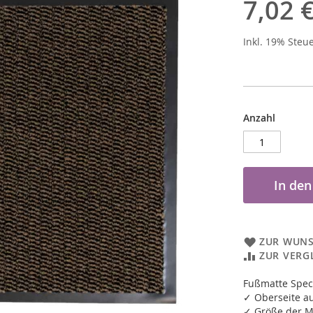
7,02 
Inkl. 19% Steu
Anzahl
In de
ZUR WUNS
ZUR VERG
Fußmatte Spe
✓ Oberseite a
✓ Größe der M