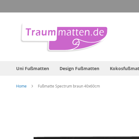
Direkt
zum
Inhalt
Uni Fußmatten
Design Fußmatten
Kokosfußmat
Home
Fußmatte Spectrum braun 40x60cm
Zum
Ende
der
Bildergalerie
springen