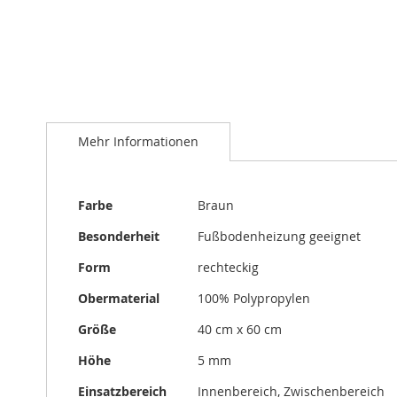
Zum
Anfang
Mehr Informationen
der
Bildergalerie
springen
Mehr
Farbe
Braun
Informationen
Besonderheit
Fußbodenheizung geeignet
Form
rechteckig
Obermaterial
100% Polypropylen
Größe
40 cm x 60 cm
Höhe
5 mm
Einsatzbereich
Innenbereich, Zwischenbereich