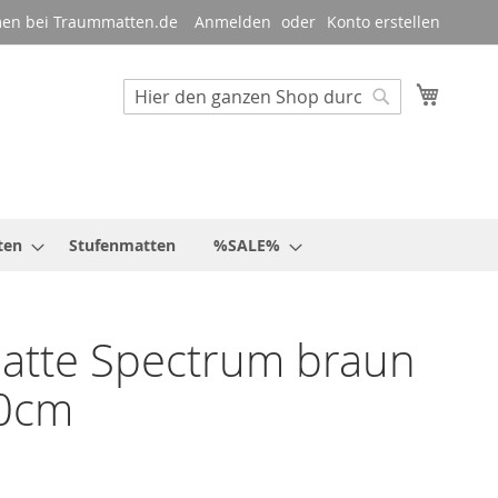
en bei Traummatten.de
Anmelden
Konto erstellen
Mein W
Suche
Suche
ten
Stufenmatten
%SALE%
atte Spectrum braun
0cm