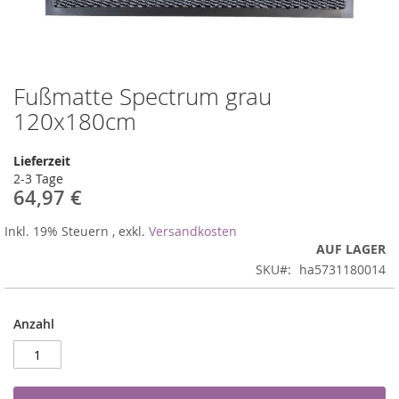
Fußmatte Spectrum grau
Zum
Anfang
120x180cm
der
Bildergalerie
Lieferzeit
springen
2-3 Tage
64,97 €
Inkl. 19% Steuern
,
exkl.
Versandkosten
AUF LAGER
SKU
ha5731180014
Anzahl