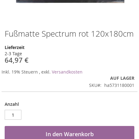
Fußmatte Spectrum rot 120x180cm
Zum
Anfang
der
Lieferzeit
Bildergalerie
2-3 Tage
springen
64,97 €
Inkl. 19% Steuern
,
exkl.
Versandkosten
AUF LAGER
SKU
ha5731180001
Anzahl
In den Warenkorb