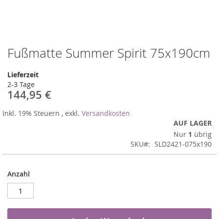
Fußmatte Summer Spirit 75x190cm
Zum
Anfang
der
Lieferzeit
Bildergalerie
2-3 Tage
springen
144,95 €
Inkl. 19% Steuern
,
exkl.
Versandkosten
AUF LAGER
Nur
1
übrig
SKU
SLD2421-075x190
Anzahl