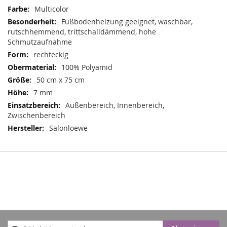
Mehr
Multicolor
Informationen
Fußbodenheizung geeignet, waschbar,
rutschhemmend, trittschalldämmend, hohe
Schmutzaufnahme
rechteckig
100% Polyamid
50 cm x 75 cm
7 mm
Außenbereich, Innenbereich,
Zwischenbereich
Salonloewe
Anmeldung